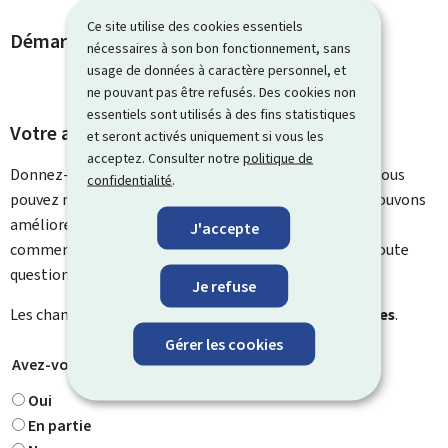
Ce site utilise des cookies essentiels
Démarches et liens associés
nécessaires à son bon fonctionnement, sans
usage de données à caractère personnel, et
ne pouvant pas être refusés. Des cookies non
essentiels sont utilisés à des fins statistiques
Votre avis nous intéresse
et seront activés uniquement si vous les
acceptez. Consulter notre
politique de
Donnez-nous votre avis sur le contenu de cette page. Vous
confidentialité
.
pouvez nous laisser un commentaire sur ce que nous pouvons
améliorer. Vous ne recevrez pas de réponse à votre
J'accepte
commentaire. Utilisez le formulaire de contact pour toute
question particulière.
Je refuse
Les champs marqués d’une étoile (
*
) sont
obligatoires
.
Gérer les cookies
Avez-vous trouvé ce que vous cherchiez ?
*
Oui
En partie