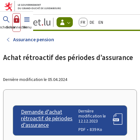
Aller au menu principal
Aller au contenu
Guichet.lu
Français
Deutsch
English
Changer
echercher
Se connecter
Menu
principal
-
d'espace
Citoyens
-
Assurance pension
Menu
citoyens
actif
Achat rétroactif des périodes d’assurance
Dernière modification le
05.04.2024
Demande d’achat
Dernière
modification le
rétroactif de périodes
12.12.2023
d’assurance
PDF
839 Ko