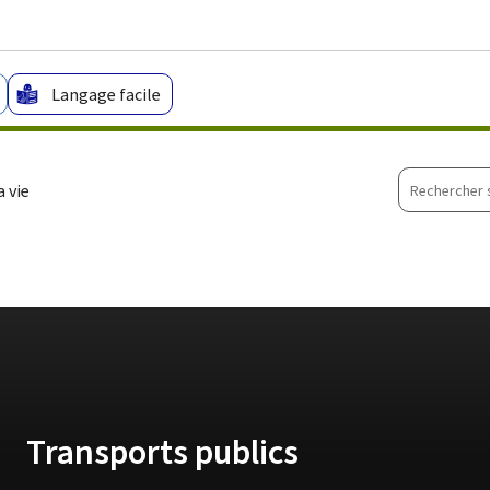
Aller au menu principal
Aller au contenu
Langage facile
Recherche
 vie
sur
le
site
Transports publics