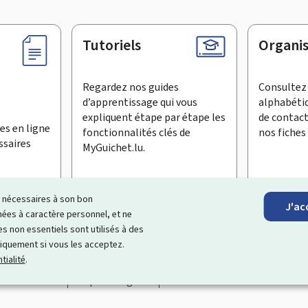
Tutoriels
Organi
Regardez nos guides
Consultez 
d’apprentissage qui vous
alphabéti
expliquent étape par étape les
de contac
es en ligne
fonctionnalités clés de
nos fiches 
ssaires
MyGuichet.lu.
ls nécessaires à son bon
J'ac
inscrire à la newsletter
es à caractère personnel, et ne
s non essentiels sont utilisés à des
ationnel qui simplifie vos échanges avec l’État
. Il vous offre un
niquement si vous les acceptez.
roposés par les administrations et organismes publics luxembourg
tialité
.
Accessibilité
Aspects légaux
Gestion des cookies