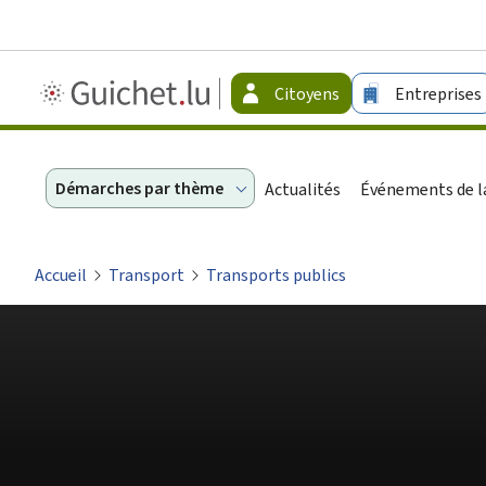
Guichet.lu
Citoyens
Entreprises
-
Citoyens
Démarches par thème
Actualités
Événements de la
Accueil
Transport
Transports publics