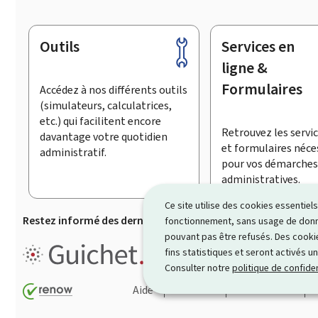
Outils
Services en
Pied
de
ligne &
page
Formulaires
Accédez à nos différents outils
(simulateurs, calculatrices,
etc.) qui facilitent encore
Retrouvez les servic
davantage votre quotidien
et formulaires néce
administratif.
pour vos démarches
administratives.
Ce site utilise des cookies essentie
Restez informé des dernières actualités de Guichet.lu
S’
fonctionnement, sans usage de donné
pouvant pas être refusés. Des cookie
Guichet.lu est le
portail inform
fins statistiques et seront activés u
démarches ainsi que services p
Consulter notre
politique de confiden
Aide
Contact
Plan du site