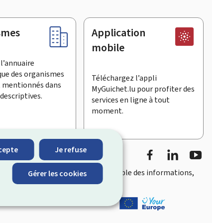
smes
Application
mobile
l’annuaire
que des organismes
Téléchargez l’appli
t mentionnés dans
MyGuichet.lu pour profiter des
descriptives.
services en ligne à tout
moment.
Facebook
LinkedIn
YouTu
cepte
Je refuse
accès rapide et convivial
à l’ensemble des informations,
Gérer les cookies
eois.