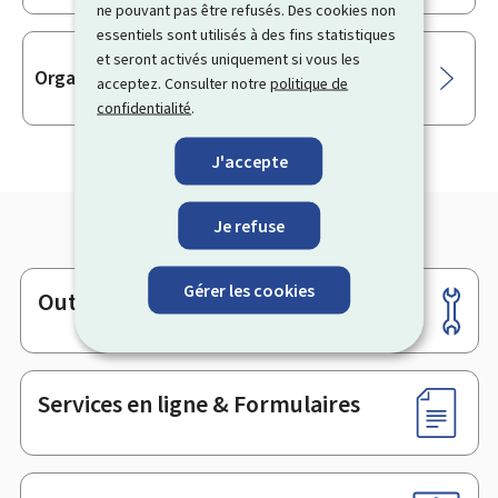
ne pouvant pas être refusés. Des cookies non
essentiels sont utilisés à des fins statistiques
et seront activés uniquement si vous les
Organisation d’une manifestation
acceptez. Consulter notre
politique de
confidentialité
.
J'accepte
Je refuse
Gérer les cookies
Outils
Pied
de
page
Services en ligne & Formulaires