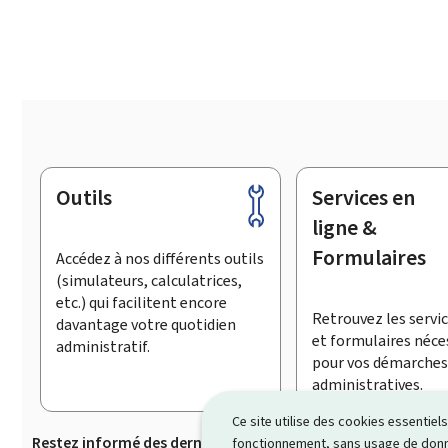
Outils
Services en
Pied
de
ligne &
page
Formulaires
Accédez à nos différents outils
(simulateurs, calculatrices,
etc.) qui facilitent encore
Retrouvez les servic
davantage votre quotidien
et formulaires néce
administratif.
pour vos démarches
administratives.
Ce site utilise des cookies essentie
Restez informé des dernières actualités de Guichet.lu
S’
fonctionnement, sans usage de donné