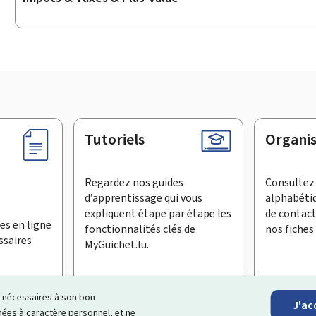
Tutoriels
Organi
Regardez nos guides
Consultez 
d’apprentissage qui vous
alphabéti
expliquent étape par étape les
de contac
es en ligne
fonctionnalités clés de
nos fiches 
ssaires
MyGuichet.lu.
ls nécessaires à son bon
J'ac
inscrire à la newsletter
es à caractère personnel, et ne