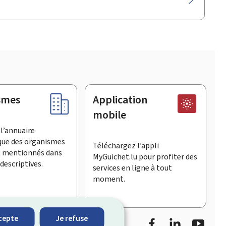
smes
Application
mobile
l’annuaire
que des organismes
Téléchargez l’appli
t mentionnés dans
MyGuichet.lu pour profiter des
descriptives.
services en ligne à tout
moment.
Facebook
LinkedIn
YouTu
cepte
Je refuse