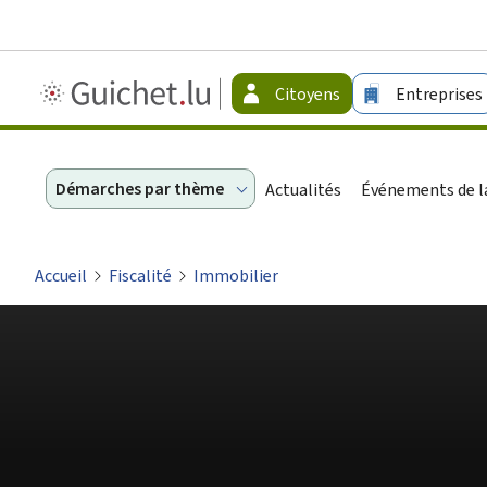
Guichet.lu
Citoyens
Entreprises
-
Citoyens
Démarches par thème
Actualités
Événements de la
Accueil
Fiscalité
Immobilier