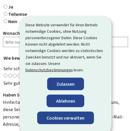
Ja
Teilweise
Nein
Diese Website verwendet für ihren Betrieb
notwendige Cookies, ohne Nutzung
Wonach haben Sie gesucht?
personenbezogener Daten. Diese Cookies
können nicht abgelehnt werden. Nicht
notwendige Cookies werden zu statistischen
Zwecken benutzt und nur aktiviert, wenn Sie
Wie bewerten Sie diese Seite?
*
sie zulassen. Unsere
Sehr schlecht
Datenschutzbestimmungen
lesen.
Sehr gut
Zulassen
Haben Sie Verbesserungsvorschläge?
Ablehnen
Hinterlassen Sie uns einen Kommentar und helfen Sie uns,
diese Seite zu verbessern. Bitte geben Sie keine
personenbezogenen Daten an, wie zum Beispiel Ihre E-Mail-
Cookies verwalten
Adresse, Ihren Namen oder Ihre Telefonnummer.