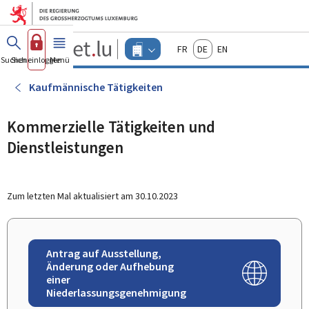
Zum Hauptmenü
Zum Inhalt
Guichet.lu
Français
Deutsch
English
Changer
Suchen
Sich einloggen
Menü
Haupt-
-
d'espace
Unternehmen
-
Kaufmännische Tätigkeiten
Menu
unternehmen
actif
Kommerzielle Tätigkeiten und
Dienstleistungen
Zum letzten Mal aktualisiert am
30.10.2023
Antrag auf Ausstellung,
Änderung oder Aufhebung
einer
Niederlassungsgenehmigung