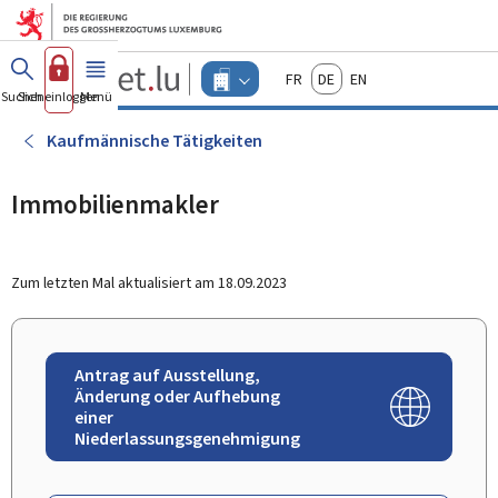
Zum Hauptmenü
Zum Inhalt
Guichet.lu
Français
Deutsch
English
Changer
Suchen
Sich einloggen
Menü
Haupt-
-
d'espace
Unternehmen
-
Kaufmännische Tätigkeiten
Menu
unternehmen
actif
Immobilienmakler
Zum letzten Mal aktualisiert am
18.09.2023
Antrag auf Ausstellung,
Änderung oder Aufhebung
einer
Niederlassungsgenehmigung