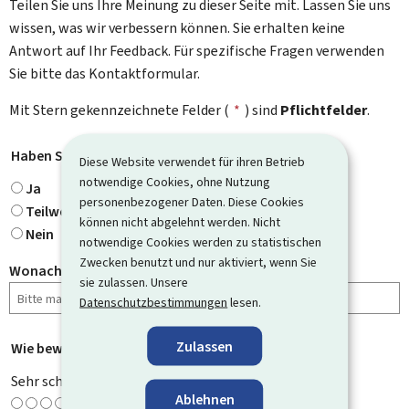
Teilen Sie uns Ihre Meinung zu dieser Seite mit. Lassen Sie uns
wissen, was wir verbessern können. Sie erhalten keine
Antwort auf Ihr Feedback. Für spezifische Fragen verwenden
Sie bitte das Kontaktformular.
Mit Stern gekennzeichnete Felder (
*
) sind
Pflichtfelder
.
Haben Sie gefunden, wonach Sie gesucht haben?
*
Diese Website verwendet für ihren Betrieb
notwendige Cookies, ohne Nutzung
Ja
personenbezogener Daten. Diese Cookies
Teilweise
können nicht abgelehnt werden. Nicht
Nein
notwendige Cookies werden zu statistischen
Zwecken benutzt und nur aktiviert, wenn Sie
Wonach haben Sie gesucht?
sie zulassen. Unsere
Datenschutzbestimmungen
lesen.
Zulassen
Wie bewerten Sie diese Seite?
*
Sehr schlecht
Ablehnen