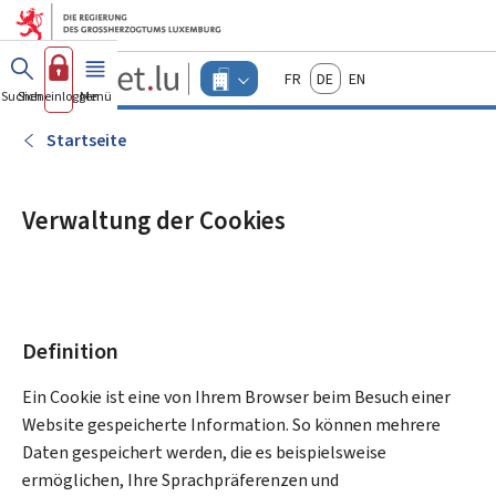
Zum Hauptmenü
Zum Inhalt
Guichet.lu
Français
Deutsch
English
Changer
Suchen
Sich einloggen
Menü
Haupt-
-
d'espace
Unternehmen
-
Startseite
Menu
unternehmen
actif
Verwaltung der Cookies
Definition
Ein Cookie ist eine von Ihrem Browser beim Besuch einer
Website gespeicherte Information. So können mehrere
Daten gespeichert werden, die es beispielsweise
ermöglichen, Ihre Sprachpräferenzen und