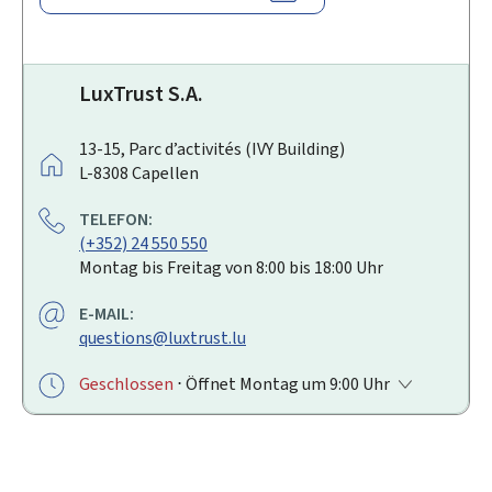
LuxTrust S.A.
A
13-15, Parc d’activités (IVY Building)
D
L-8308
Capellen
R
TELEFON:
E
(+352) 24 550 550
S
Montag bis Freitag von 8:00 bis 18:00 Uhr
S
E
E-MAIL:
:
questions@luxtrust.lu
Geschlossen
⋅ Öffnet Montag um 9:00 Uhr