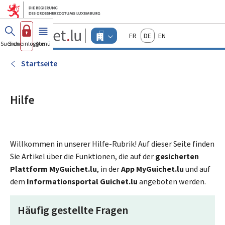
Zum Hauptmenü
Zum Inhalt
Guichet.lu
Français
Deutsch
English
Changer
Suchen
Sich einloggen
Menü
Haupt-
-
d'espace
Unternehmen
-
Startseite
Menu
unternehmen
actif
Hilfe
Willkommen in unserer Hilfe-Rubrik! Auf dieser Seite finden
Sie Artikel über die Funktionen, die auf der
gesicherten
Plattform MyGuichet.lu
, in der
App MyGuichet.lu
und auf
dem
Informationsportal Guichet.lu
angeboten werden.
Häufig gestellte Fragen