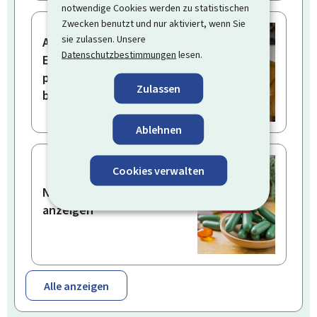
notwendige Cookies werden zu statistischen
Zwecken benutzt und nur aktiviert, wenn Sie
sie zulassen. Unsere
Als Arbeitgeber eine
Datenschutzbestimmungen
lesen.
Erstattung für
politischen Urlaub
Zulassen
beantragen
Ablehnen
Cookies verwalten
Nahrungsergänzungsmittel
anzeigen
Alle anzeigen