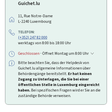
Guichet.lu
A
11, Rue Notre-Dame
D
L-2240
Luxembourg
R
TELEFON:
E
(+352) 247 82 000
S
werktags von 8:00 bis 18:00 Uhr
S
E
Geschlossen
⋅ Öffnet Montag um 8:00 Uhr
:
Bitte beachten Sie, dass der
Helpdesk
von
Guichet.lu allgemeine Informationen über
Behördengänge bereitstellt.
Er hat keinen
Zugang zu Unterlagen, die Sie bei einer
öffentlichen Stelle in Luxemburg eingereicht
haben.
Bei spezifischen Fragen wird er Sie an die
zuständige Behörde verweisen.