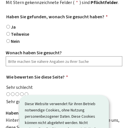
Mit Stern gekennzeichnete Felder (
*
) sind
Pflichtfelder
.
Haben Sie gefunden, wonach Sie gesucht haben?
*
Ja
Teilweise
Nein
Wonach haben Sie gesucht?
Wie bewerten Sie diese Seite?
*
Sehr schlecht
Sehr gut
Diese Website verwendet für ihren Betrieb
notwendige Cookies, ohne Nutzung
Haben Sie Verbesserungsvorschläge?
personenbezogener Daten. Diese Cookies
Hinterlassen Sie uns einen Kommentar und helfen Sie uns,
können nicht abgelehnt werden. Nicht
diese Seite zu verbessern. Bitte geben Sie keine