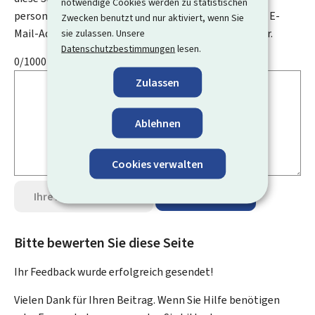
notwendige Cookies werden zu statistischen
personenbezogenen Daten an, wie zum Beispiel Ihre E-
Zwecken benutzt und nur aktiviert, wenn Sie
Mail-Adresse, Ihren Namen oder Ihre Telefonnummer.
sie zulassen. Unsere
Datenschutzbestimmungen
lesen.
0/1000
Zulassen
Ablehnen
Cookies verwalten
Ihre Meinung senden
Datenschutz
Bitte bewerten Sie diese Seite
Ihr Feedback wurde
erfolgreich
gesendet!
Vielen Dank für Ihren Beitrag. Wenn Sie Hilfe benötigen