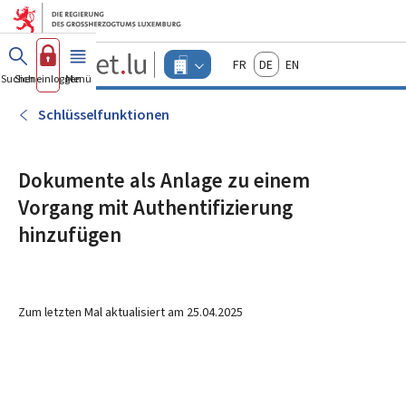
Zum Hauptmenü
Zum Inhalt
Guichet.lu
Français
Deutsch
English
Changer
Suchen
Sich einloggen
Menü
Haupt-
-
d'espace
Unternehmen
-
Schlüsselfunktionen
Menu
unternehmen
actif
Dokumente als Anlage zu einem
Vorgang mit Authentifizierung
hinzufügen
Zum letzten Mal aktualisiert am
25.04.2025