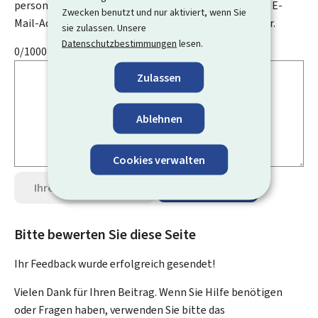
personenbezogenen Daten an, wie zum Beispiel Ihre E-
Zwecken benutzt und nur aktiviert, wenn Sie
Mail-Adresse, Ihren Namen oder Ihre Telefonnummer.
sie zulassen. Unsere
Datenschutzbestimmungen
lesen.
0/1000
Zulassen
Ablehnen
Cookies verwalten
Ihre Meinung senden
Datenschutz
Bitte bewerten Sie diese Seite
Ihr Feedback wurde
erfolgreich
gesendet!
Vielen Dank für Ihren Beitrag. Wenn Sie Hilfe benötigen
oder Fragen haben, verwenden Sie bitte das