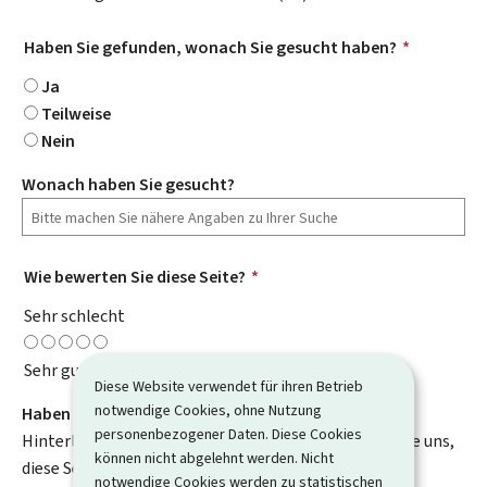
Haben Sie gefunden, wonach Sie gesucht haben?
*
Ja
Teilweise
Nein
Wonach haben Sie gesucht?
Wie bewerten Sie diese Seite?
*
Sehr schlecht
Sehr gut
Diese Website verwendet für ihren Betrieb
notwendige Cookies, ohne Nutzung
Haben Sie Verbesserungsvorschläge?
personenbezogener Daten. Diese Cookies
Hinterlassen Sie uns einen Kommentar und helfen Sie uns,
können nicht abgelehnt werden. Nicht
diese Seite zu verbessern. Bitte geben Sie keine
notwendige Cookies werden zu statistischen