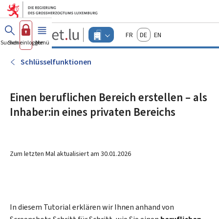
Zum Hauptmenü
Zum Inhalt
Guichet.lu
Français
Deutsch
English
Changer
Suchen
Sich einloggen
Menü
Haupt-
-
d'espace
Unternehmen
-
Schlüsselfunktionen
Menu
unternehmen
actif
Einen beruflichen Bereich erstellen – als
Inhaber:in eines privaten Bereichs
Zum letzten Mal aktualisiert am
30.01.2026
In diesem Tutorial erklären wir Ihnen anhand von