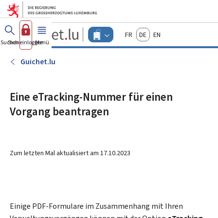
Zum Hauptmenü
Zum Inhalt
Guichet.lu
Français
Deutsch
English
Changer
Suchen
Sich einloggen
Menü
Haupt-
-
d'espace
Unternehmen
-
Guichet.lu
Menu
unternehmen
actif
Eine eTracking-Nummer für einen
Vorgang beantragen
Zum letzten Mal aktualisiert am
17.10.2023
Einige PDF-Formulare im Zusammenhang mit Ihren