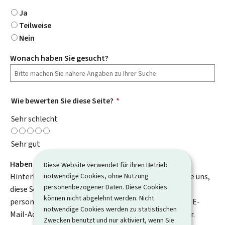
Ja
Teilweise
Nein
Wonach haben Sie gesucht?
Wie bewerten Sie diese Seite?
*
Sehr schlecht
Sehr gut
Haben Sie Verbesserungsvorschläge?
Diese Website verwendet für ihren Betrieb
notwendige Cookies, ohne Nutzung
Hinterlassen Sie uns einen Kommentar und helfen Sie uns,
personenbezogener Daten. Diese Cookies
diese Seite zu verbessern. Bitte geben Sie keine
können nicht abgelehnt werden. Nicht
personenbezogenen Daten an, wie zum Beispiel Ihre E-
notwendige Cookies werden zu statistischen
Mail-Adresse, Ihren Namen oder Ihre Telefonnummer.
Zwecken benutzt und nur aktiviert, wenn Sie