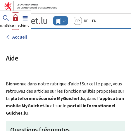
Aller au menu principal
Aller au contenu
Guichet.lu
Français
Deutsch
English
Changer
echercher
Se connecter
Menu
principal
-
d'espace
Entreprises
-
Accueil
Menu
entreprises
actif
Aide
Bienvenue dans notre rubrique d’aide ! Sur cette page, vous
retrouvez des articles sur les fonctionnalités proposées sur
la
plateforme sécurisée MyGuichet.lu
, dans l’
application
mobile MyGuichet.lu
et sur le
portail informationnel
Guichet.lu
.
Questions fréquentes