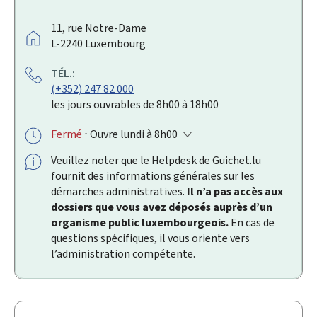
A
11, rue Notre-Dame
D
L-2240
Luxembourg
R
TÉL.:
E
(+352) 247 82 000
S
les jours ouvrables de 8h00 à 18h00
S
E
Fermé
⋅ Ouvre lundi à 8h00
:
Veuillez noter que le
Helpdesk
de Guichet.lu
fournit des informations générales sur les
démarches administratives.
Il n’a pas accès aux
dossiers que vous avez déposés auprès d’un
organisme public luxembourgeois.
En cas de
questions spécifiques, il vous oriente vers
l’administration compétente.