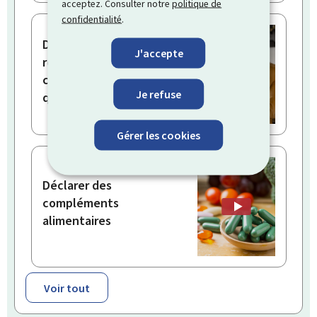
acceptez. Consulter notre
politique de
confidentialité
.
Demander un
J'accepte
remboursement pour
congé politique en tant
Je refuse
qu’employeur
Gérer les cookies
Déclarer des
compléments
alimentaires
Voir tout