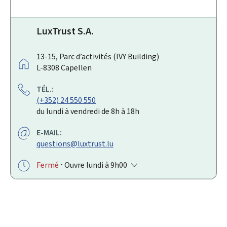
LuxTrust S.A.
A
13-15, Parc d’activités (IVY Building)
D
L-8308
Capellen
R
TÉL.:
E
(+352) 24 550 550
S
du lundi à vendredi de 8h à 18h
S
E
E-MAIL:
:
questions@luxtrust.lu
Fermé
⋅ Ouvre lundi à 9h00