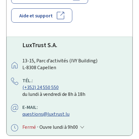
Aide et support
LuxTrust S.A.
A
13-15, Parc d’activités (IVY Building)
D
L-8308
Capellen
R
TÉL.:
E
(+352) 24 550 550
S
du lundi à vendredi de 8h à 18h
S
E
E-MAIL:
:
questions@luxtrust.lu
Fermé
⋅ Ouvre lundi à 9h00