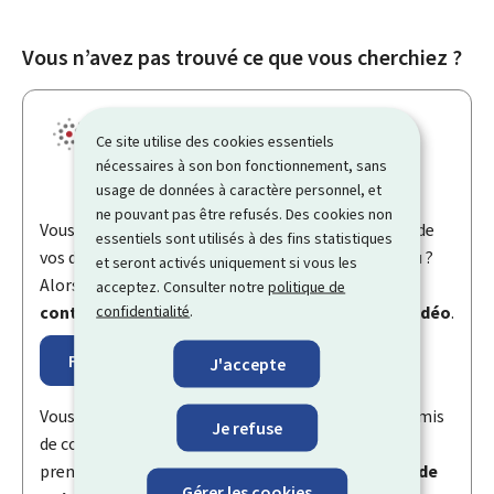
Vous n’avez pas trouvé ce que vous cherchiez ?
Ce site utilise des cookies essentiels
nécessaires à son bon fonctionnement, sans
usage de données à caractère personnel, et
ne pouvant pas être refusés. Des cookies non
Vous avez une question à poser dans la réalisation de
essentiels sont utilisés à des fins statistiques
vos démarches administratives ou sur
My
Guichet.lu ?
et seront activés uniquement si vous les
Alors vous pouvez utiliser notre
formulaire de
acceptez. Consulter notre
politique de
confidentialité
.
contact
ou prendre
rendez-vous pour un appel vidéo
.
Formulaire de contact
J'accepte
Vous avez besoin d’une carte d’identité ou d’un permis
Je refuse
de conduire luxembourgeois ? Alors vous pouvez
prendre rendez-vous auprès de l’
accueil physique de
Gérer les cookies