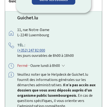
Guichet.lu
.
Guichet.lu
A
11, rue Notre-Dame
D
L-2240
Luxembourg
R
TÉL.:
E
(+352) 247 82 000
S
les jours ouvrables de 8h00 à 18h00
S
E
Fermé
⋅ Ouvre lundi à 8h00
:
Veuillez noter que le
Helpdesk
de Guichet.lu
fournit des informations générales sur les
démarches administratives.
Il n’a pas accès aux
dossiers que vous avez déposés auprès d’un
organisme public luxembourgeois.
En cas de
questions spécifiques, il vous oriente vers
l’administration compétente.