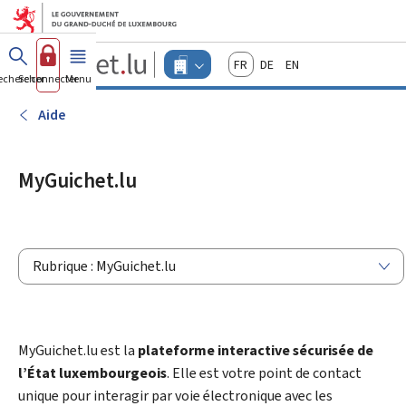
Aller au menu principal
Aller au contenu
Guichet.lu
Français
Deutsch
English
Changer
echercher
Se connecter
Menu
principal
-
d'espace
Entreprises
-
Aide
Menu
entreprises
actif
MyGuichet.lu
Rubrique : MyGuichet.lu
MyGuichet.lu est la
plateforme interactive sécurisée de
l’État luxembourgeois
. Elle est votre point de contact
unique pour interagir par voie électronique avec les