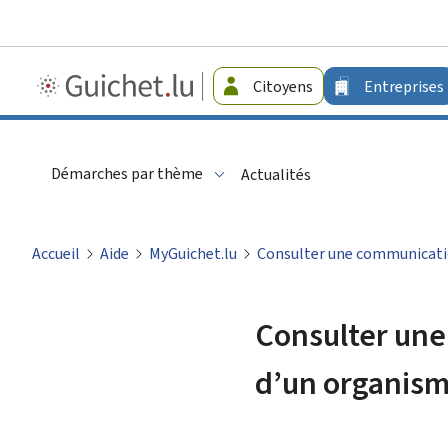
Guichet.lu
Citoyens
Entreprises
-
Entreprises
Démarches par thème
Actualités
Accueil
Aide
MyGuichet.lu
Consulter une communicatio
Consulter une
d’un organism