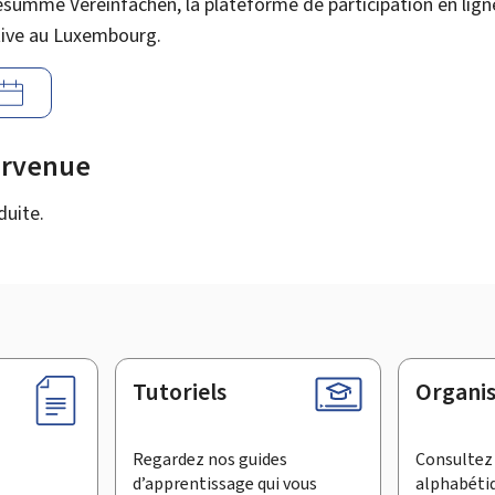
esumme Vereinfachen, la plateforme de participation en lign
tive au Luxembourg.
urvenue
duite.
Tutoriels
Organi
Regardez nos guides
Consultez 
d’apprentissage qui vous
alphabéti