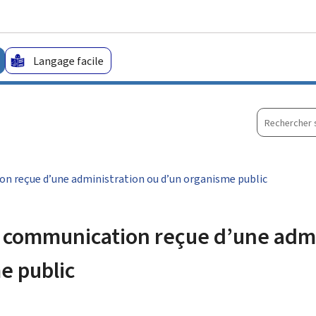
Aller au menu principal
Aller au contenu
Langage facile
Recherche
sur
le
site
n reçue d’une administration ou d’un organisme public
 communication reçue d’une admi
e public