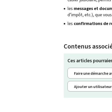
les
messages et docume
d’impôt, etc.), que vou
les
confirmations de 
Contenus associ
Ces articles pourraie
Faire une démarche av
Ajouter un utilisateu