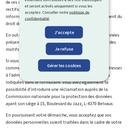
de ces données, vous bénéficiez d’un droit d’accès, de
et seront activés uniquement si vous les
rectification et le cas échéant d’effacement des
acceptez. Consulter notre
politique de
informations vous concernant. Vous disposez également du
confidentialité
.
droit de retirer votre consentement à tout moment.
J'accepte
En outre et excepté le cas où le traitement de vos données
présente un caractère obligatoire, vous pouvez, pour des
Je refuse
motifs légitimes, vous y opposer.
Si vous souhaitez exercer ces droits et/ou obtenir
Gérer les cookies
communication de vos informations, veuillez-vous adresser
à l’administration concernée suivant les coordonnées
indiquées dans le formulaire. Vous avez également la
possibilité d’introduire une réclamation auprès de la
Commission nationale pour la protection des données
ayant son siège à 15, Boulevard du Jazz, L-4370 Belvaux.
En poursuivant votre démarche, vous acceptez que vos
données personnelles soient traitées dans le cadre de votre