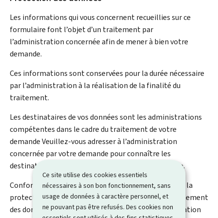
Les informations qui vous concernent recueillies sur ce
formulaire font l’objet d’un traitement par
l’administration concernée afin de mener à bien votre
demande.
Ces informations sont conservées pour la durée nécessaire
par l’administration à la réalisation de la finalité du
traitement.
Les destinataires de vos données sont les administrations
compétentes dans le cadre du traitement de votre
demande Veuillez-vous adresser à l’administration
concernée par votre demande pour connaître les
destinataires des données figurant sur ce formulaire.
Ce site utilise des cookies essentiels
Conformément au règlement (UE) 2016/679 relatif à la
nécessaires à son bon fonctionnement, sans
usage de données à caractère personnel, et
protection des personnes physiques à l'égard du traitement
ne pouvant pas être refusés. Des cookies non
des données à caractère personnel et à la libre circulation
essentiels sont utilisés à des fins statistiques