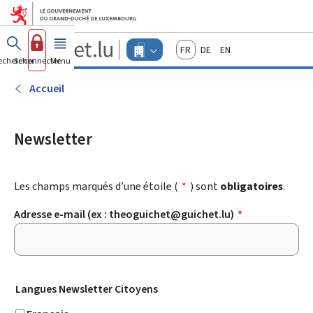
Aller au menu principal
Aller au contenu
Guichet.lu
Français
Deutsch
English
Changer
echercher
Se connecter
Menu
principal
-
d'espace
Entreprises
-
Accueil
Menu
entreprises
actif
Newsletter
Les champs marqués d’une étoile (
*
) sont
obligatoires
.
Adresse e-mail (ex : theoguichet@guichet.lu)
*
Langues Newsletter Citoyens