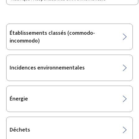
Établissements classés (commodo-
Sous-
incommodo)
rubriques
Incidences environnementales
Énergie
Déchets