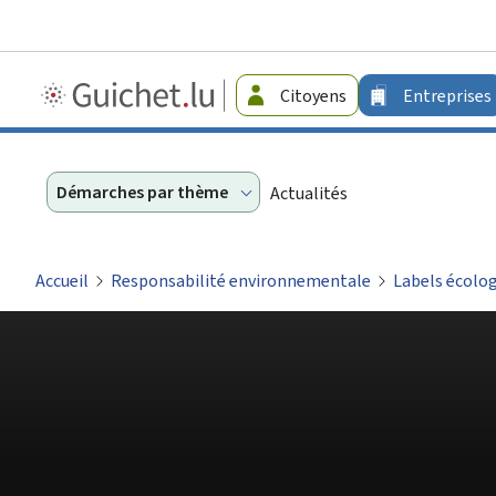
Guichet.lu
Citoyens
Entreprises
-
Entreprises
Démarches par thème
Actualités
Accueil
Responsabilité environnementale
Labels écolo