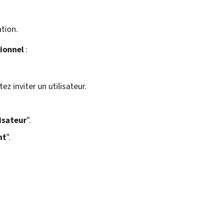
ation.
sionnel
:
z inviter un utilisateur.
lisateur
".
nt
".