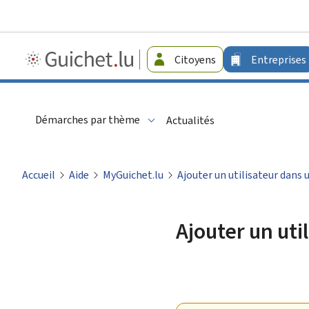
Guichet.lu
Citoyens
Entreprises
-
Entreprises
Démarches par thème
Actualités
Accueil
Aide
MyGuichet.lu
Ajouter un utilisateur dans
Ajouter un uti