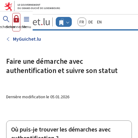
Aller au menu principal
Aller au contenu
Guichet.lu
Français
Deutsch
English
Changer
echercher
Se connecter
Menu
principal
-
d'espace
Entreprises
-
MyGuichet.lu
Menu
entreprises
actif
Faire une démarche avec
authentification et suivre son statut
Dernière modification le
05.01.2026
Où puis-je trouver les démarches avec