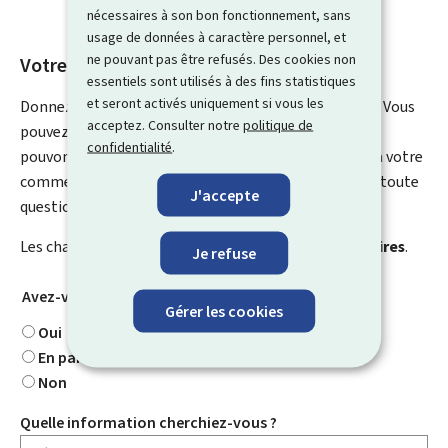
nécessaires à son bon fonctionnement, sans
usage de données à caractère personnel, et
ne pouvant pas être refusés. Des cookies non
Votre avis nous intéresse
essentiels sont utilisés à des fins statistiques
et seront activés uniquement si vous les
Donnez-nous votre avis sur le contenu de cette page. Vous
acceptez. Consulter notre
politique de
pouvez nous laisser un commentaire sur ce que nous
confidentialité
.
pouvons améliorer. Vous ne recevrez pas de réponse à votre
commentaire. Utilisez le formulaire de contact pour toute
J'accepte
question particulière.
Les champs marqués d’une étoile (
*
) sont
obligatoires
.
Je refuse
Avez-vous trouvé ce que vous cherchiez ?
*
Gérer les cookies
Oui
En partie
Non
Quelle information cherchiez-vous ?