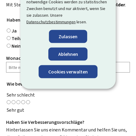
notwendige Cookies werden zu statistischen
Mit Stern gekennzeichnete Felder (
*
) sind
Pflichtfelder
.
Zwecken benutzt und nur aktiviert, wenn Sie
sie zulassen. Unsere
Haben Sie gefunden, wonach Sie gesucht haben?
*
Datenschutzbestimmungen
lesen.
Ja
Zulassen
Teilweise
Nein
Ablehnen
Wonach haben Sie gesucht?
Cookies verwalten
Wie bewerten Sie diese Seite?
*
Sehr schlecht
Sehr gut
Haben Sie Verbesserungsvorschläge?
Hinterlassen Sie uns einen Kommentar und helfen Sie uns,