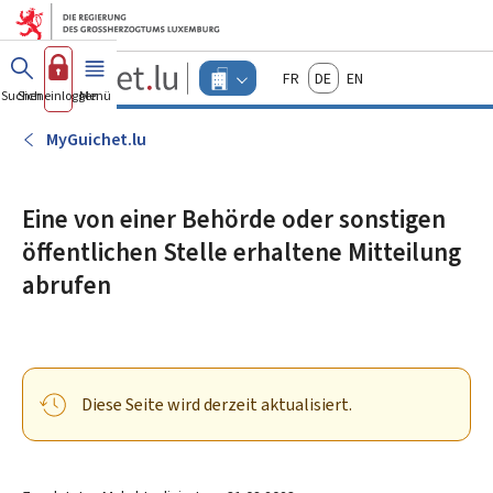
Zum Hauptmenü
Zum Inhalt
Guichet.lu
Français
Deutsch
English
Changer
Suchen
Sich einloggen
Menü
Haupt-
-
d'espace
Unternehmen
-
MyGuichet.lu
Menu
unternehmen
actif
Eine von einer Behörde oder sonstigen
öffentlichen Stelle erhaltene Mitteilung
abrufen
Diese Seite wird derzeit aktualisiert.