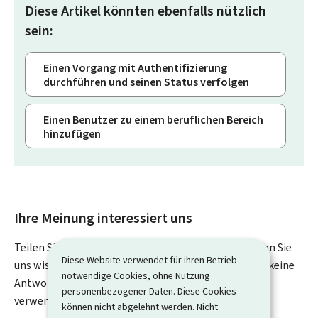
Diese Artikel könnten ebenfalls nützlich
sein:
Einen Vorgang mit Authentifizierung
durchführen und seinen Status verfolgen
Einen Benutzer zu einem beruflichen Bereich
hinzufügen
Ihre Meinung interessiert uns
Teilen Sie uns Ihre Meinung zu dieser Seite mit. Lassen Sie
Diese Website verwendet für ihren Betrieb
uns wissen, was wir verbessern können. Sie erhalten keine
notwendige Cookies, ohne Nutzung
Antwort auf Ihr Feedback. Für spezifische Fragen
personenbezogener Daten. Diese Cookies
verwenden Sie bitte das Kontaktformular.
können nicht abgelehnt werden. Nicht