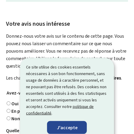
Votre avis nous intéresse
Donnez-nous votre avis sur le contenu de cette page. Vous
pouvez nous laisser un commentaire sur ce que nous
pouvons améliorer. Vous ne recevrez pas de réponse à votre
commentaire. Utilisez le formulaire de contact pour toute
question particulière.
Ce site utilise des cookies essentiels
nécessaires à son bon fonctionnement, sans
Les champs marqués d’une étoile (
*
) sont
obligatoires
.
usage de données à caractère personnel, et
ne pouvant pas être refusés. Des cookies non
Avez-vous trouvé ce que vous cherchiez ?
*
essentiels sont utilisés à des fins statistiques
et seront activés uniquement si vous les
Oui
acceptez. Consulter notre
politique de
En partie
confidentialité
.
Non
J'accepte
Quelle information cherchiez-vous ?