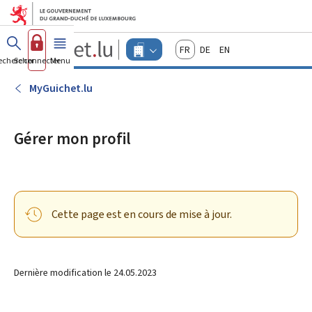
Aller au menu principal
Aller au contenu
Guichet.lu
Français
Deutsch
English
Changer
echercher
Se connecter
Menu
principal
-
d'espace
Entreprises
-
MyGuichet.lu
Menu
entreprises
actif
Gérer mon profil
Cette page est en cours de mise à jour.
Dernière modification le
24.05.2023