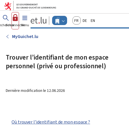
Aller au menu principal
Aller au contenu
Guichet.lu
Français
Deutsch
English
Changer
echercher
Se connecter
Menu
principal
-
d'espace
Entreprises
-
MyGuichet.lu
Menu
entreprises
actif
Trouver l’identifiant de mon espace
personnel (privé ou professionnel)
Dernière modification le
12.06.2026
Où trouver l’identifiant de mon espace ?