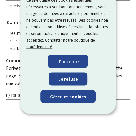
nécessaires à son bon fonctionnement, sans
usage de données à caractère personnel, et
ne pouvant pas être refusés. Des cookies non
Comment évaluez-vous cette page ?
*
essentiels sont utilisés à des fins statistiques
Très mauvaise
et seront activés uniquement si vous les
acceptez. Consulter notre
politique de
confidentialité
.
Très bonne
Comment pouvons-nous l'améliorer ?
J'accepte
Écrivez un commentaire et aidez-nous à améliorer cette
page. N'indiquez pas d'informations personnelles telles
Je refuse
que votre e-mail, nom, numéro de téléphone, etc.
0/1000
Gérer les cookies