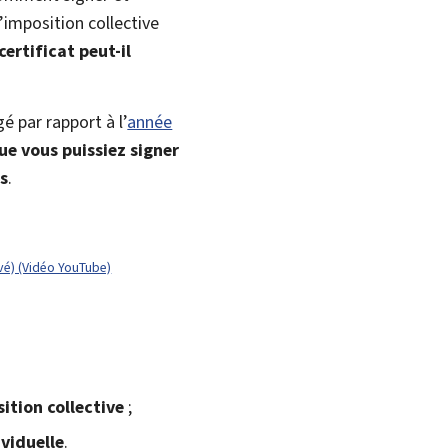
’imposition collective
ertificat peut-il
 par rapport à l’
année
ue vous puissiez signer
es
.
vé) (Vidéo YouTube)
ition collective
;
ividuelle
.