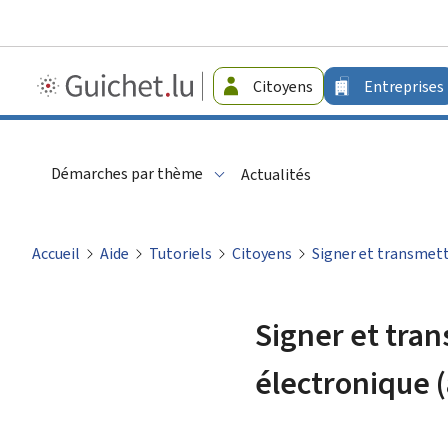
Guichet.lu
Citoyens
Entreprises
-
Entreprises
Démarches par thème
Actualités
Accueil
Aide
Tutoriels
Citoyens
Signer et transmett
Signer et tran
électronique 