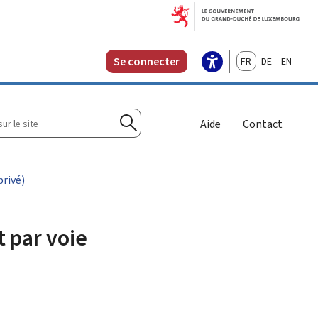
Français
Deutsch
English
Se connecter
r
Aide
Contact
Rechercher
privé)
t par voie