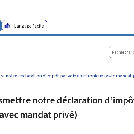
Aller au menu principal
Aller au contenu
Langage facile
Recherche
sur
le
site
re notre déclaration d’impôt par voie électronique (avec mandat 
smettre notre déclaration d’impô
(avec mandat privé)