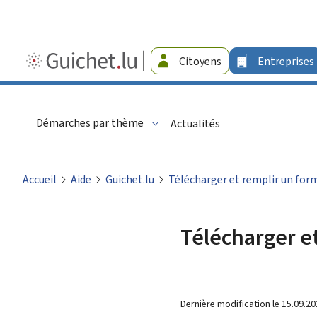
Guichet.lu
Citoyens
Entreprises
-
Entreprises
Démarches par thème
Actualités
Accueil
Aide
Guichet.lu
Télécharger et remplir un for
Télécharger e
Dernière modification le
15.09.20