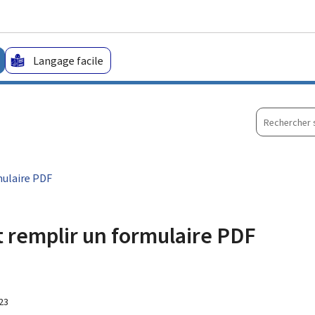
Aller au menu principal
Aller au contenu
Langage facile
Recherche
sur
le
site
mulaire PDF
t remplir un formulaire PDF
23