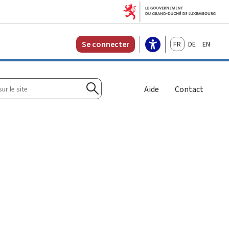
Français
Deutsch
English
Se connecter
r
Aide
Contact
Rechercher