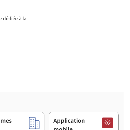
e dédiée à la
smes
Application
mobile