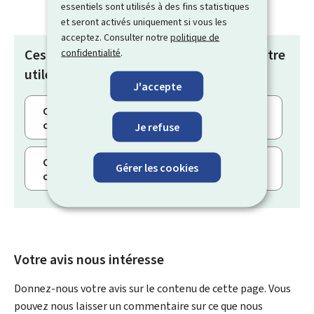
essentiels sont utilisés à des fins statistiques
et seront activés uniquement si vous les
acceptez. Consulter notre
politique de
Ces articles pourraient également vous être
confidentialité
.
utiles :
J'accepte
Coupler un appareil mobile avec mon
compte MyGuichet.lu
Je refuse
Coupler un appareil mobile avec mon
Gérer les cookies
compte MyGuichet.lu
Votre avis nous intéresse
Donnez-nous votre avis sur le contenu de cette page. Vous
pouvez nous laisser un commentaire sur ce que nous