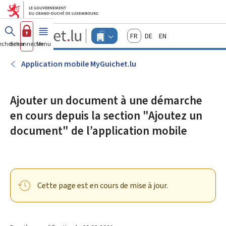
Aller au menu principal
Aller au contenu
Guichet.lu
Français
Deutsch
English
Changer
echercher
Se connecter
Menu
principal
-
d'espace
Entreprises
-
Application mobile MyGuichet.lu
Menu
entreprises
actif
Ajouter un document à une démarche
en cours depuis la section "Ajoutez un
document" de l’application mobile
Cette page est en cours de mise à jour.