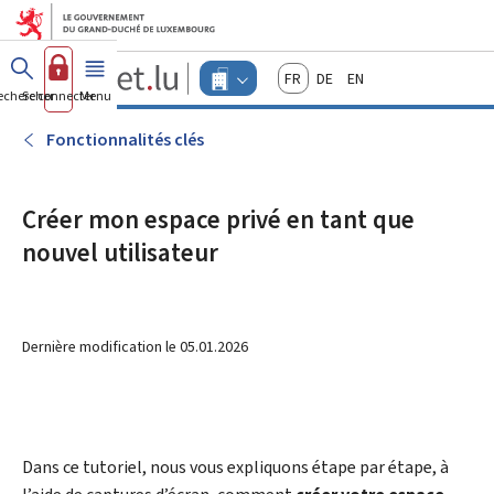
Aller au menu principal
Aller au contenu
Guichet.lu
Français
Deutsch
English
Changer
echercher
Se connecter
Menu
principal
-
d'espace
Entreprises
-
Fonctionnalités clés
Menu
entreprises
actif
Créer mon espace privé en tant que
nouvel utilisateur
Dernière modification le
05.01.2026
Dans ce tutoriel, nous vous expliquons étape par étape, à