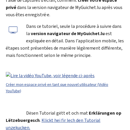
l’aide de captures d’écran, comment
créer votre espace
privé
dans la version navigateur de
My
Guichet.lu après vous
vous êtes enregistré·e.
Dans ce tutoriel, seule la procédure à suivre dans
la
version navigateur de
My
Guichet.lu
est
expliquée en détail. Dans l’application mobile, les
étapes sont présentées de manière légèrement différente,
mais fonctionnent selon le même principe.
Créer mon espace privé en tant que nouvel utilisateur (Vidéo
YouTube)
Dësen Tutorial gëtt et och mat
Erklärungen op
Lëtzebuergesch
.
Klickt hei fir Iech den Tutorial
unzekucken.