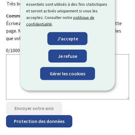
Très bonne
essentiels sont utilisés à des fins statistiques
et seront activés uniquement si vous les
Comment pouvons-nous l'améliorer ?
acceptez. Consulter notre
politique de
Écrivez un commentaire et aidez-nous à améliorer cette
confidentialité
.
page. N'indiquez pas d'informations personnelles telles
que votre e-mail, nom, numéro de téléphone, etc.
J'accepte
0/1000
Je refuse
Gérer les cookies
Envoyer votre avis
Protection des données