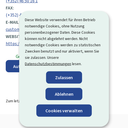
(+352) 46 50 16 1
FAX:
(+352) 46 50 19
Diese Website verwendet für ihren Betrieb
E-MAIL:
notwendige Cookies, ohne Nutzung
customer@houseoftraining.lu
personenbezogener Daten. Diese Cookies
WEBSITE:
können nicht abgelehnt werden. Nicht
https://www.houseoftraining.lu
notwendige Cookies werden zu statistischen
Zwecken benutzt und nur aktiviert, wenn Sie
Geöffnet
⋅ Schließt um 12:00 Uhr
sie zulassen. Unsere
Datenschutzbestimmungen
lesen.
Auf der Karte anzeigen
Zulassen
Ablehnen
Zum letzten Mal aktualisiert am
07.08.2024
Cookies verwalten