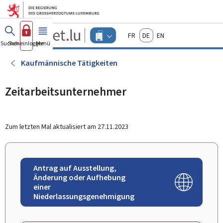
Zum Hauptmenü
Zum Inhalt
Guichet.lu
Français
Deutsch
English
Changer
Suchen
Sich einloggen
Menü
Haupt-
-
d'espace
Unternehmen
-
Kaufmännische Tätigkeiten
Menu
unternehmen
actif
Zeitarbeitsunternehmer
Zum letzten Mal aktualisiert am
27.11.2023
Antrag auf Ausstellung,
Änderung oder Aufhebung
einer
Niederlassungsgenehmigung