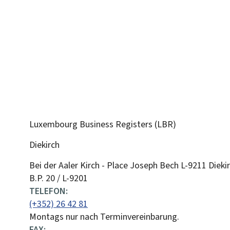
Luxembourg Business Registers (LBR)
Diekirch
ADRESSE:
Bei der Aaler Kirch - Place Joseph Bech
L-9211
Dieki
B.P. 20 / L-9201
TELEFON:
(+352) 26 42 81
Montags nur nach Terminvereinbarung.
FAX: