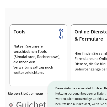
Tools
Online-Dienst
Footer
& Formulare
Nutzen Sie unsere
verschiedenen Tools
Hier finden Sie säm
(Simulatoren, Rechner usw.),
Formulare und Onli
die Ihnen den
Dienste, die Sie für 
Verwaltungsalltag noch
Behördengänge ben
weiter erleichtern.
Diese Website verwendet für ihren B
Bleiben Sie über neue Inhalte auf Guichet.lu informiert
D
Nutzung personenbezogener Daten. D
werden. Nicht notwendige Cookies w
Guichet.lu ist ein
Informationsp
benutzt und nur aktiviert, wenn Sie s