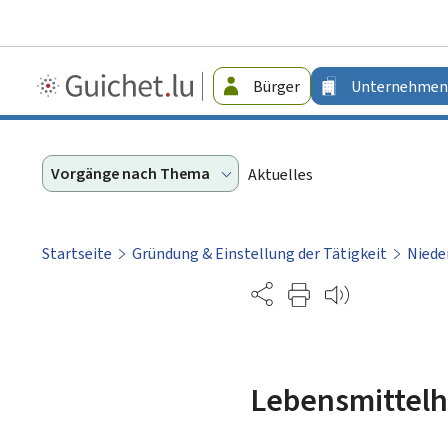
Guichet.lu
Bürger
Unternehmen
-
Unternehmen
Vorgänge nach Thema
Aktuelles
Startseite
Gründung & Einstellung der Tätigkeit
Niede
Partage
Lebensmittel