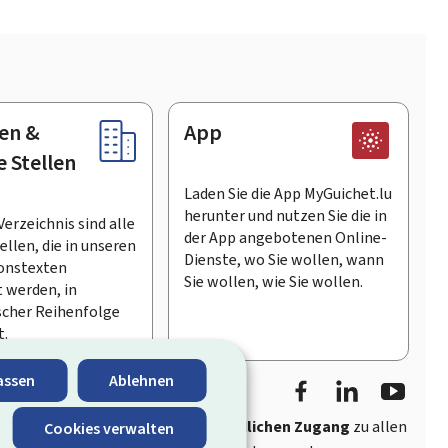
en &
App
e Stellen
Laden Sie die App MyGuichet.lu
herunter und nutzen Sie die in
Verzeichnis sind alle
der App angebotenen Online-
llen, die in unseren
Dienste, wo Sie wollen, wann
onstexten
Sie wollen, wie Sie wollen.
 werden, in
scher Reihenfolge
t.
Facebook
LinkedIn
Youtu
assen
Ablehnen
ährt
schnellen und benutzerfreundlichen Zugang
zu allen
Cookies verwalten