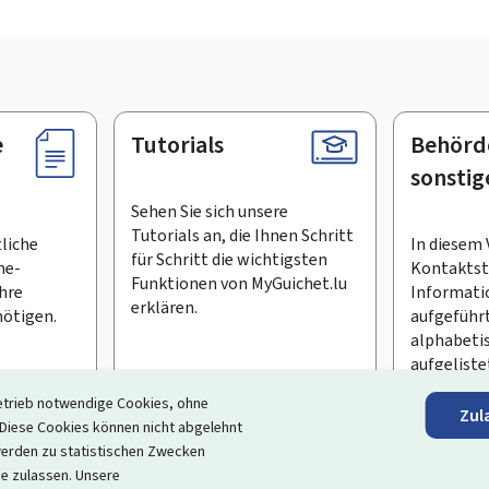
e
Tutorials
Behörd
sonstig
Sehen Sie sich unsere
Tutorials an, die Ihnen Schritt
tliche
In diesem 
für Schritt die wichtigsten
ne-
Kontaktste
Funktionen von MyGuichet.lu
Ihre
Informati
erklären.
ötigen.
aufgeführt
alphabeti
aufgeliste
etrieb notwendige Cookies, ohne
Zul
en Newsletter abonnieren
iese Cookies können nicht abgelehnt
erden zu statistischen Zwecken
ortal, das Ihre Interaktion mit dem Staat vereinfacht
. Es gew
ie zulassen. Unsere