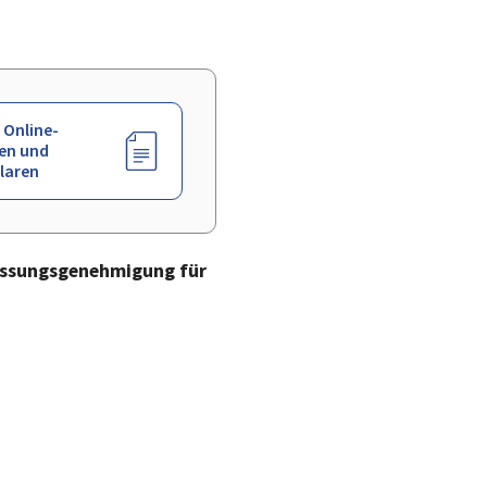
 Online-
en und
laren
assungsgenehmigung für