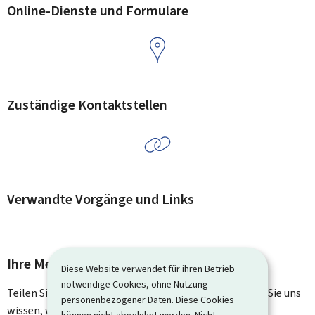
Online-Dienste und Formulare
Zuständige Kontaktstellen
Verwandte Vorgänge und Links
Ihre Meinung interessiert uns
Diese Website verwendet für ihren Betrieb
notwendige Cookies, ohne Nutzung
Teilen Sie uns Ihre Meinung zu dieser Seite mit. Lassen Sie uns
personenbezogener Daten. Diese Cookies
wissen, was wir verbessern können. Sie erhalten keine