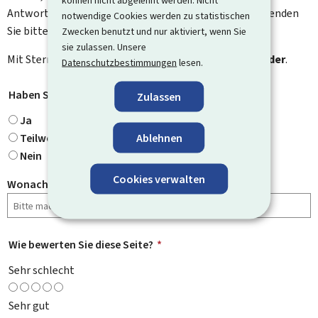
können nicht abgelehnt werden. Nicht
Antwort auf Ihr Feedback. Für spezifische Fragen verwenden
notwendige Cookies werden zu statistischen
Sie bitte das Kontaktformular.
Zwecken benutzt und nur aktiviert, wenn Sie
sie zulassen. Unsere
Mit Stern gekennzeichnete Felder (
*
) sind
Pflichtfelder
.
Datenschutzbestimmungen
lesen.
Haben Sie gefunden, wonach Sie gesucht haben?
*
Zulassen
Ja
Ablehnen
Teilweise
Nein
Cookies verwalten
Wonach haben Sie gesucht?
Wie bewerten Sie diese Seite?
*
Sehr schlecht
Sehr gut