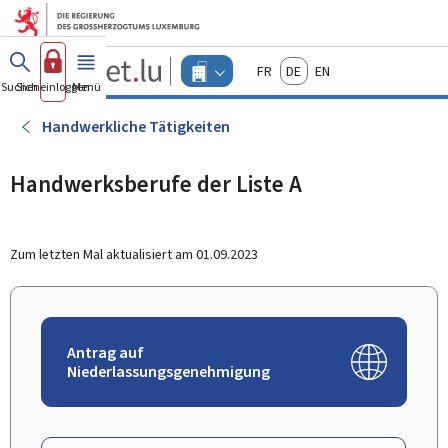
Zum Hauptmenü
Zum Inhalt
Guichet.lu
Français
Deutsch
English
Changer
Suchen
Sich einloggen
Menü
Haupt-
-
d'espace
Unternehmen
-
Handwerkliche Tätigkeiten
Menu
unternehmen
actif
Handwerksberufe der Liste A
Zum letzten Mal aktualisiert am
01.09.2023
Antrag auf
Niederlassungsgenehmigung