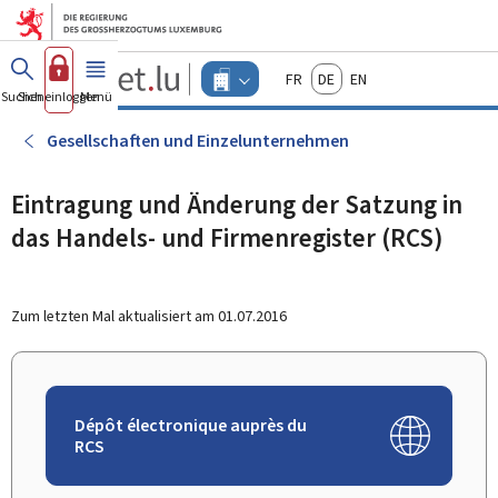
Zum Hauptmenü
Zum Inhalt
Guichet.lu
Français
Deutsch
English
Changer
Suchen
Sich einloggen
Menü
Haupt-
-
d'espace
Unternehmen
-
Gesellschaften und Einzelunternehmen
Menu
unternehmen
actif
Eintragung und Änderung der Satzung in
das Handels- und Firmenregister (RCS)
Zum letzten Mal aktualisiert am
01.07.2016
Dépôt électronique auprès du
RCS