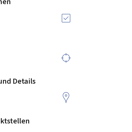
nen
nd Details
ktstellen