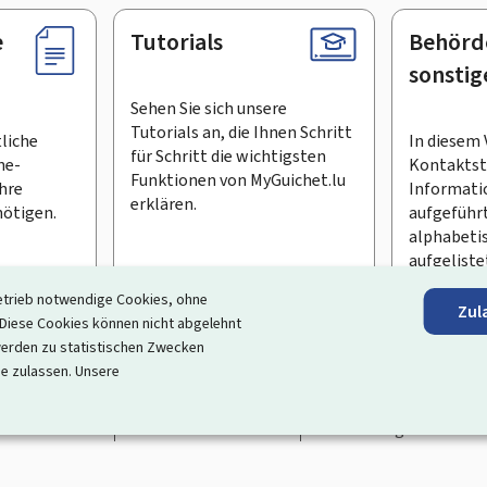
e
Tutorials
Behörd
sonstig
Sehen Sie sich unsere
Tutorials an, die Ihnen Schritt
tliche
In diesem 
für Schritt die wichtigsten
ne-
Kontaktste
Funktionen von MyGuichet.lu
Ihre
Informati
erklären.
ötigen.
aufgeführt
alphabeti
aufgeliste
etrieb notwendige Cookies, ohne
Zul
en Newsletter abonnieren
iese Cookies können nicht abgelehnt
erden zu statistischen Zwecken
ortal, das Ihre Interaktion mit dem Staat vereinfacht
. Es gew
ie zulassen. Unsere
 und Dienstleistungen, die von den Behörden und sonstigen öff
rrierefreiheit
Rechtliche Hinweise
Verwaltung der Cookie