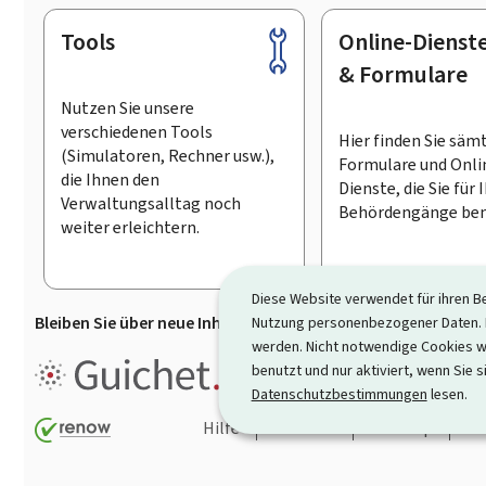
Tools
Online-Dienst
Footer
& Formulare
Nutzen Sie unsere
verschiedenen Tools
Hier finden Sie säm
(Simulatoren, Rechner usw.),
Formulare und Onli
die Ihnen den
Dienste, die Sie für 
Verwaltungsalltag noch
Behördengänge ben
weiter erleichtern.
Diese Website verwendet für ihren B
Bleiben Sie über neue Inhalte auf Guichet.lu informiert
D
Nutzung personenbezogener Daten. D
werden. Nicht notwendige Cookies w
Guichet.lu ist ein
Informationsp
benutzt und nur aktiviert, wenn Sie s
Informationen, Behördengängen
Datenschutzbestimmungen
lesen.
Hilfe
Kontakt
Sitemap
Ba