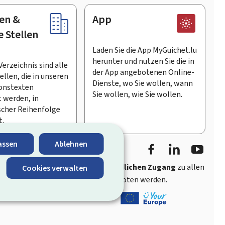
en &
App
e Stellen
Laden Sie die App MyGuichet.lu
herunter und nutzen Sie die in
Verzeichnis sind alle
der App angebotenen Online-
llen, die in unseren
Dienste, wo Sie wollen, wann
onstexten
Sie wollen, wie Sie wollen.
 werden, in
scher Reihenfolge
t.
Facebook
LinkedIn
Youtu
assen
Ablehnen
ährt
schnellen und benutzerfreundlichen Zugang
zu allen
Cookies verwalten
entlichen Stellen Luxemburgs angeboten werden.
s