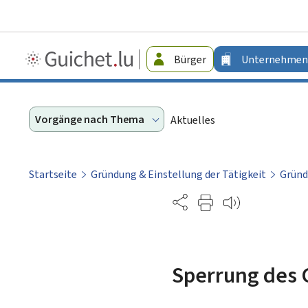
Guichet.lu
Bürger
Unternehmen
-
Unternehmen
Vorgänge nach Thema
Aktuelles
Startseite
Gründung & Einstellung der Tätigkeit
Gründ
Partage
Sperrung des G