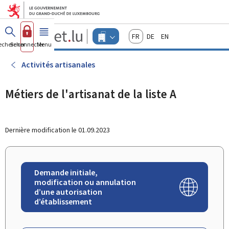
Aller au menu principal
Aller au contenu
Guichet.lu
Français
Deutsch
English
Changer
echercher
Se connecter
Menu
principal
-
d'espace
Entreprises
-
Activités artisanales
Menu
entreprises
actif
Métiers de l'artisanat de la liste A
Dernière modification le
01.09.2023
Demande initiale,
modification ou annulation
d’une autorisation
d’établissement