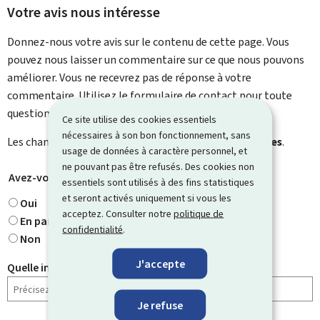
Votre avis nous intéresse
Donnez-nous votre avis sur le contenu de cette page. Vous
pouvez nous laisser un commentaire sur ce que nous pouvons
améliorer. Vous ne recevrez pas de réponse à votre
commentaire. Utilisez le formulaire de contact pour toute
question particulière.
Ce site utilise des cookies essentiels
nécessaires à son bon fonctionnement, sans
Les champs marqués d’une étoile (
*
) sont
obligatoires
.
usage de données à caractère personnel, et
ne pouvant pas être refusés. Des cookies non
Avez-vous trouvé ce que vous cherchiez ?
*
essentiels sont utilisés à des fins statistiques
et seront activés uniquement si vous les
Oui
acceptez. Consulter notre
politique de
En partie
confidentialité
.
Non
J'accepte
Quelle information cherchiez-vous ?
Je refuse