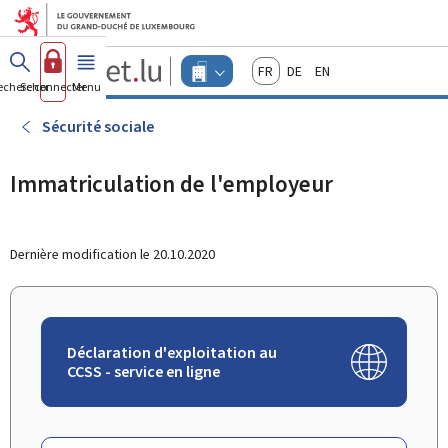
Aller au menu principal
Aller au contenu
Guichet.lu
Français
Deutsch
English
Changer
echercher
Se connecter
Menu
principal
-
d'espace
Entreprises
-
Sécurité sociale
Menu
entreprises
actif
Immatriculation de l'employeur
Dernière modification le
20.10.2020
Déclaration d'exploitation au
CCSS - service en ligne