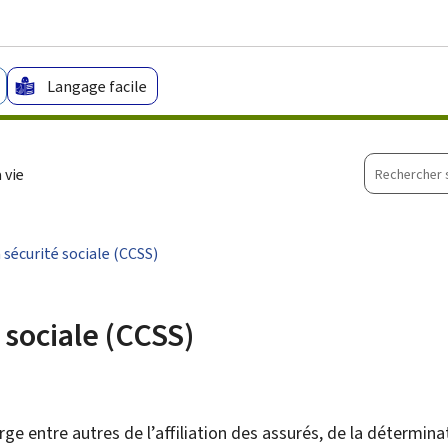
Aller au menu principal
Aller au contenu
Langage facile
Recherche
 vie
sur
le
site
sécurité sociale (CCSS)
sociale (CCSS)
ge entre autres de l’affiliation des assurés, de la détermin