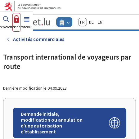
Aller au menu principal
Aller au contenu
Guichet.lu
Français
Deutsch
English
Changer
echercher
Se connecter
Menu
principal
-
d'espace
Entreprises
-
Activités commerciales
Menu
entreprises
actif
Transport international de voyageurs par
route
Dernière modification le
04.09.2023
Demande initiale,
modification ou annulation
d’une autorisation
d’établissement