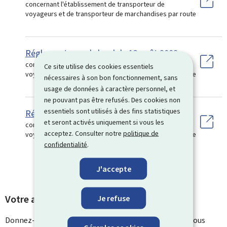
concernant l'établissement de transporteur de
voyageurs et de transporteur de marchandises par route
Réglement grand-ducal du 13 août 2002
concernant l'établissement de transporteur de
Ce site utilise des cookies essentiels
voyageurs et de transporteur de marchandises par route
nécessaires à son bon fonctionnement, sans
usage de données à caractère personnel, et
ne pouvant pas être refusés. Des cookies non
essentiels sont utilisés à des fins statistiques
Réglement grand-ducal du 13 août 2002
et seront activés uniquement si vous les
concernant l'établissement de transporteur de
acceptez. Consulter notre
politique de
voyageurs et de transporteur de marchandises par route
confidentialité
.
J'accepte
Votre avis nous intéresse
Je refuse
Donnez-nous votre avis sur le contenu de cette page. Vous