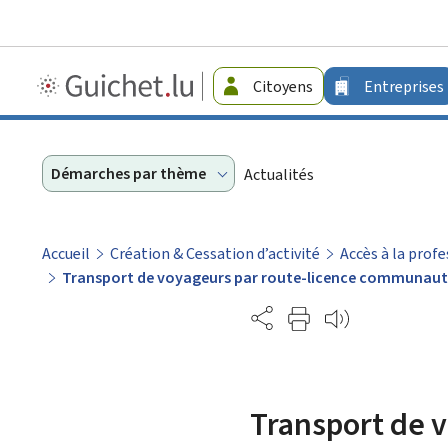
Guichet.lu
Citoyens
Entreprises
-
Entreprises
Démarches par thème
Actualités
Accueil
Création & Cessation d’activité
Accès à la prof
Transport de voyageurs par route-licence communaut
Partage
Transport de 