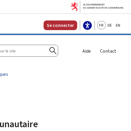
Français
Deutsch
English
Se connecter
r
Aide
Contact
Rechercher
iques
munautaire