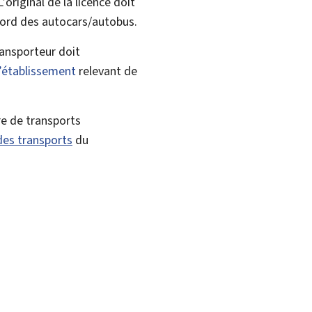
 L’original de la licence doit
 bord des autocars/autobus.
ransporteur doit
d’établissement
relevant de
re de transports
des transports
du