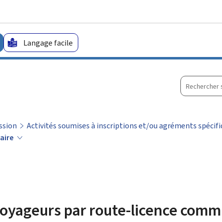
Aller au menu principal
Aller au contenu
Langage facile
Recherche
sur
le
site
ession
Activités soumises à inscriptions et/ou agréments spécif
aire
voyageurs par route-licence com