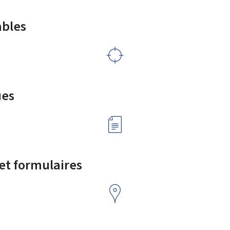
ables
ues
 et formulaires