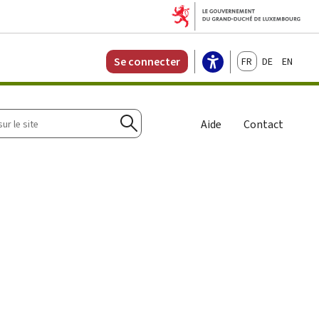
Français
Deutsch
English
Se connecter
r
Aide
Contact
Rechercher