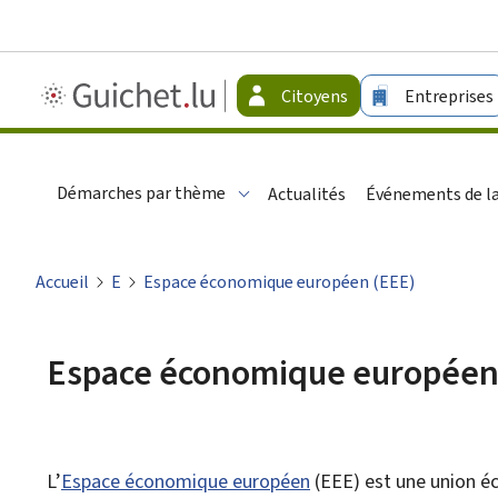
Guichet.lu
Citoyens
Entreprises
-
Citoyens
Démarches par thème
Actualités
Événements de la
Accueil
E
Espace économique européen (EEE)
Espace économique européen
L’
Espace économique européen
(EEE) est une union é