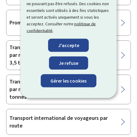
ne pouvant pas être refusés. Des cookies non
essentiels sont utilisés à des fins statistiques
et seront activés uniquement si vous les
Promoteur immobilier
acceptez. Consulter notre
politique de
confidentialité
.
J'accepte
Transport international de marchandises
par route avec des véhicules entre 2,5 et
3,5 tonnes
Je refuse
Gérer les cookies
Transport international de marchandises
par route avec des véhicules de plus de 3,5
tonnes
Transport international de voyageurs par
route