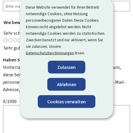
Diese Website verwendet für ihren Betrieb
notwendige Cookies, ohne Nutzung
personenbezogener Daten. Diese Cookies
Wie bewerten Sie diese Seite?
*
können nicht abgelehnt werden. Nicht
Sehr schlecht
notwendige Cookies werden zu statistischen
Zwecken benutzt und nur aktiviert, wenn Sie
sie zulassen. Unsere
Sehr gut
Datenschutzbestimmungen
lesen.
Haben Sie Verbesserungsvorschläge?
Zulassen
Hinterlassen Sie uns einen Kommentar und helfen Sie uns,
diese Seite zu verbessern. Bitte geben Sie keine
personenbezogenen Daten an, wie zum Beispiel Ihre E-Mail-
Ablehnen
Adresse, Ihren Namen oder Ihre Telefonnummer.
0/1000
Cookies verwalten