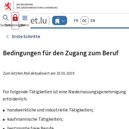
Zum Hauptmenü
Zum Inhalt
Guichet.lu
Français
Deutsch
English
Changer
Suchen
Sich einloggen
Menü
Haupt-
-
d'espace
Unternehmen
-
Erste Schritte
Menu
unternehmen
actif
Bedingungen für den Zugang zum Beruf
Zum letzten Mal aktualisiert am
25.01.2019
Für folgende Tätigkeiten ist eine Niederlassungsgenehmigung
erforderlich:
handwerkliche und industrielle Tätigkeiten;
kaufmännische Tätigkeiten;
bestimmte freie Berufe.