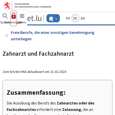
Zum Hauptmenü
Zum Inhalt
Guichet.lu
Français
Deutsch
English
Changer
Suchen
Sich einloggen
Menü
Haupt-
-
d'espace
Unternehmen
-
Freie Berufe, die einer sonstigen Genehmigung
Menu
unterliegen
unternehmen
actif
Zahnarzt und Fachzahnarzt
Zum letzten Mal aktualisiert am
21.02.2024
Zusammenfassung:
Die Ausübung des Berufs des
Zahnarztes oder des
Fachzahnarztes
erfordert eine
Zulassung
, die an