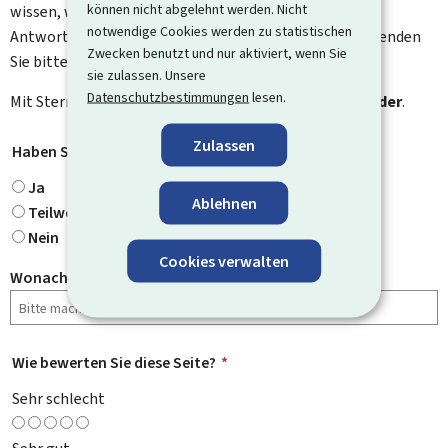
können nicht abgelehnt werden. Nicht
wissen, was wir verbessern können. Sie erhalten keine
notwendige Cookies werden zu statistischen
Antwort auf Ihr Feedback. Für spezifische Fragen verwenden
Zwecken benutzt und nur aktiviert, wenn Sie
Sie bitte das Kontaktformular.
sie zulassen. Unsere
Datenschutzbestimmungen
lesen.
Mit Stern gekennzeichnete Felder (
*
) sind
Pflichtfelder
.
Zulassen
Haben Sie gefunden, wonach Sie gesucht haben?
*
Ja
Ablehnen
Teilweise
Nein
Cookies verwalten
Wonach haben Sie gesucht?
Wie bewerten Sie diese Seite?
*
Sehr schlecht