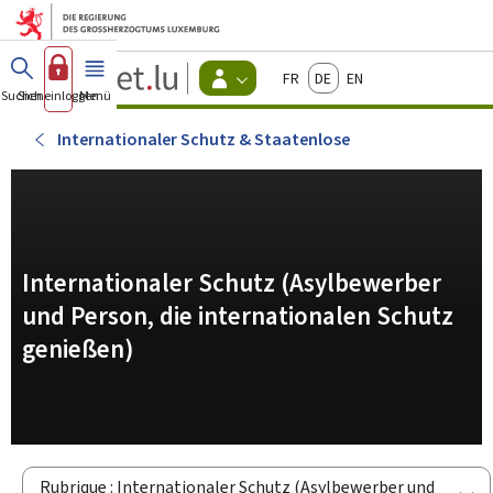
Zum Hauptmenü
Zum Inhalt
Guichet.lu
Français
Deutsch
English
Changer
Suchen
Sich einloggen
Menü
Haupt-
-
d'espace
Bürger
-
Internationaler Schutz & Staatenlose
Menu
bürger
actif
Internationaler Schutz (Asylbewerber
und Person, die internationalen Schutz
genießen)
Rubrique : Internationaler Schutz (Asylbewerber und