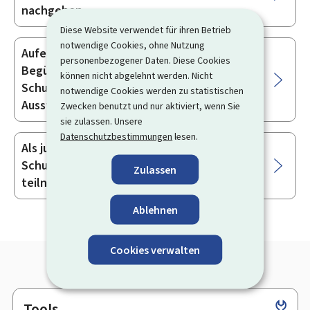
nachgehen
Diese Website verwendet für ihren Betrieb
notwendige Cookies, ohne Nutzung
Aufenthaltstitel und Reiseausweis von
personenbezogener Daten. Diese Cookies
Begünstigten des internationalen
können nicht abgelehnt werden. Nicht
Schutzes: Antrag auf Erneuerung /
notwendige Cookies werden zu statistischen
Ausstellung eines Ersatzdokuments
Zwecken benutzt und nur aktiviert, wenn Sie
sie zulassen. Unsere
Datenschutzbestimmungen
lesen.
Als junger Mensch, der internationalen
Schutz beantragt, an einer Schulreise
Zulassen
teilnehmen
Ablehnen
Cookies verwalten
Tools