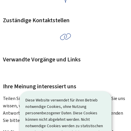
Zuständige Kontaktstellen
Verwandte Vorgänge und Links
Ihre Meinung interessiert uns
Teilen Sie uns Ihre Meinung zu dieser Seite mit. Lassen Sie uns
Diese Website verwendet für ihren Betrieb
wissen, was wir verbessern können. Sie erhalten keine
notwendige Cookies, ohne Nutzung
Antwort auf Ihr Feedback. Für spezifische Fragen verwenden
personenbezogener Daten. Diese Cookies
können nicht abgelehnt werden. Nicht
Sie bitte das Kontaktformular.
notwendige Cookies werden zu statistischen