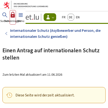
Zum Hauptmenü
Zum Inhalt
Guichet.lu
Français
Deutsch
English
Changer
Suchen
Sich einloggen
Menü
Haupt-
-
d'espace
Bürger
-
Internationaler Schutz (Asylbewerber und Person, die
Menu
internationalen Schutz genießen)
bürger
actif
Einen Antrag auf internationalen Schutz
stellen
Zum letzten Mal aktualisiert am
11.06.2026
Diese Seite wird derzeit aktualisiert.