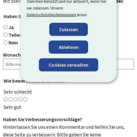
Mit Stern gekennzeichnete Felder (
*
) sind
Pflichtfelder
.
Zwecken benutzt und nur aktiviert, wenn Sie
sie zulassen. Unsere
Datenschutzbestimmungen
lesen.
Haben Sie gefunden, wonach Sie gesucht haben?
*
Ja
Zulassen
Teilweise
Nein
Ablehnen
Wonach haben Sie gesucht?
Cookies verwalten
Wie bewerten Sie diese Seite?
*
Sehr schlecht
Sehr gut
Haben Sie Verbesserungsvorschläge?
Hinterlassen Sie uns einen Kommentar und helfen Sie uns,
diese Seite zu verbessern. Bitte geben Sie keine