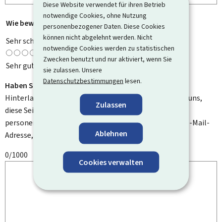
Diese Website verwendet für ihren Betrieb
notwendige Cookies, ohne Nutzung
Wie bewerten Sie diese Seite?
*
personenbezogener Daten. Diese Cookies
können nicht abgelehnt werden. Nicht
Sehr schlecht
notwendige Cookies werden zu statistischen
Zwecken benutzt und nur aktiviert, wenn Sie
Sehr gut
sie zulassen. Unsere
Datenschutzbestimmungen
lesen.
Haben Sie Verbesserungsvorschläge?
Hinterlassen Sie uns einen Kommentar und helfen Sie uns,
Zulassen
diese Seite zu verbessern. Bitte geben Sie keine
personenbezogenen Daten an, wie zum Beispiel Ihre E-Mail-
Ablehnen
Adresse, Ihren Namen oder Ihre Telefonnummer.
0/1000
Cookies verwalten