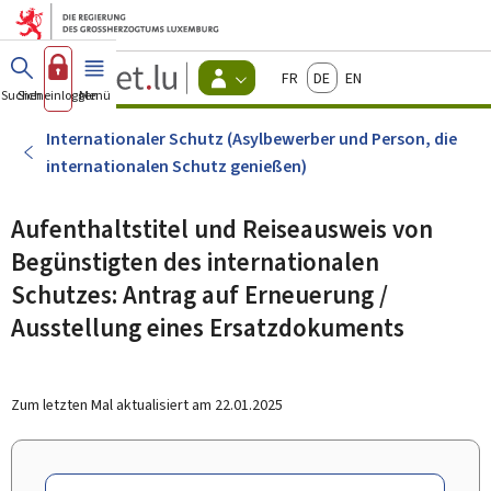
Zum Hauptmenü
Zum Inhalt
Guichet.lu
Français
Deutsch
English
Changer
Suchen
Sich einloggen
Menü
Haupt-
-
d'espace
Bürger
-
Internationaler Schutz (Asylbewerber und Person, die
Menu
internationalen Schutz genießen)
bürger
actif
Aufenthaltstitel und Reiseausweis von
Begünstigten des internationalen
Schutzes: Antrag auf Erneuerung /
Ausstellung eines Ersatzdokuments
Zum letzten Mal aktualisiert am
22.01.2025