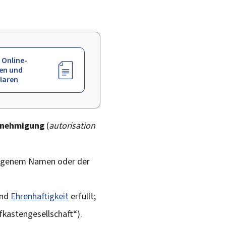
 Online-
en und
laren
enehmigung
(
autorisation
eigenem Namen oder der
nd
Ehrenhaftigkeit
erfüllt;
fkastengesellschaft“).