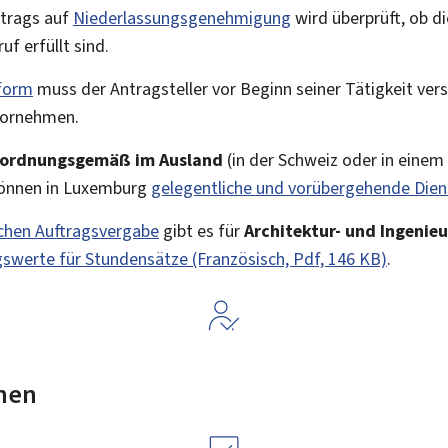
ntrags auf
Niederlassungsgenehmigung
wird überprüft, ob d
f erfüllt sind.
form
muss der Antragsteller vor Beginn seiner Tätigkeit ver
ornehmen.
e ordnungsgemäß im Ausland
(in der Schweiz oder in eine
können in Luxemburg
gelegentliche und vorübergehende Dien
ichen Auftragsvergabe
gibt es für
Architektur- und Ingenieu
gswerte für Stundensätze (Französisch, Pdf, 146 KB)
.
nen