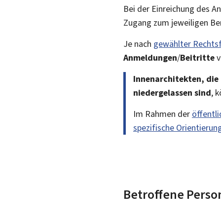
Bei der Einreichung des A
Zugang zum jeweiligen Beru
Je nach
gewählter Rechts
Anmeldungen
/
Beitritte
v
Innenarchitekten, di
niedergelassen sind
, 
Im Rahmen der
öffentl
spezifische Orientierun
Betroffene Perso