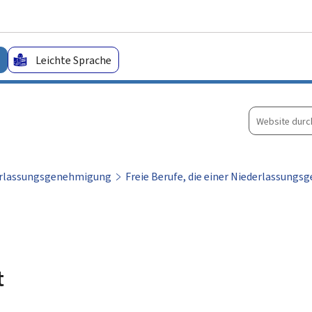
Zum Hauptmenü
Zum Inhalt
Leichte Sprache
Website
durchsuche
rlassungsgenehmigung
Freie Berufe, die einer Niederlassung
t