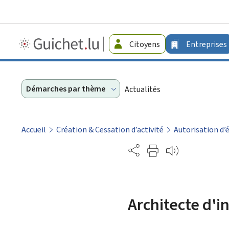
Guichet.lu
Citoyens
Entreprises
-
Entreprises
Démarches par thème
Actualités
Accueil
Création & Cessation d’activité
Autorisation d
Partage
Architecte d'i