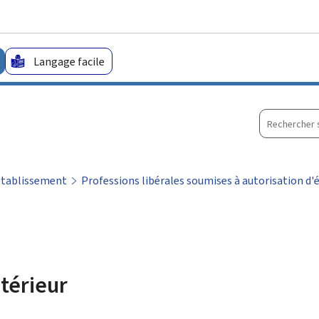
Aller au menu principal
Aller au contenu
Langage facile
Recherche
sur
le
site
’établissement
Professions libérales soumises à autorisation d
ntérieur