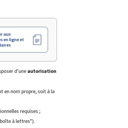
r aux
s en ligne et
aires
isposer d’une
autorisation
nt en nom propre, soit à la
onnelles requises ;
oîte à lettres").