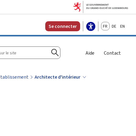
Français
Deutsch
English
Se connecter
r
Aide
Contact
Rechercher
'établissement
Architecte d'intérieur