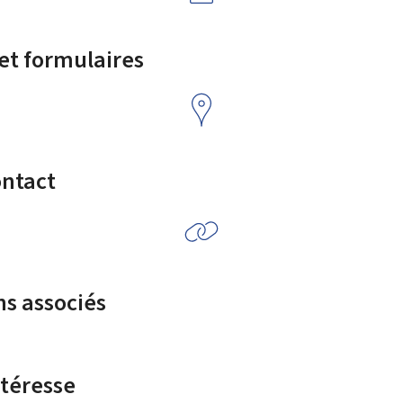
 et formulaires
ontact
ns associés
ntéresse