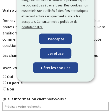
ne pouvant pas être refusés. Des cookies non
Votre avis nous intéresse
essentiels sont utilisés à des fins statistiques
et seront activés uniquement si vous les
Donnez-nous votre avis sur le contenu de cette page. Vous
acceptez. Consulter notre
politique de
pouvez nous laisser un commentaire sur ce que nous pouvons
confidentialité
.
améliorer. Vous ne recevrez pas de réponse à votre
J'accepte
commentaire. Utilisez le formulaire de contact pour toute
question particulière.
Je refuse
Les champs marqués d’une étoile (
*
) sont
obligatoires
.
Gérer les cookies
Avez-vous trouvé ce que vous cherchiez ?
*
Oui
En partie
Non
Quelle information cherchiez-vous ?