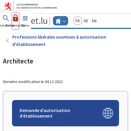
Aller au menu principal
Aller au contenu
Guichet.lu
Français
Deutsch
English
Changer
echercher
Se connecter
Menu
principal
-
d'espace
Entreprises
-
Professions libérales soumises à autorisation
Menu
d'établissement
entreprises
actif
Architecte
Dernière modification le
04.12.2022
Demande d’autorisation
d’établissement