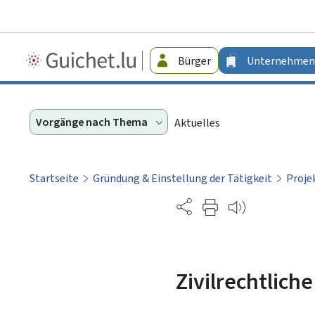
Guichet.lu
Bürger
Unternehmen
-
Unternehmen
Vorgänge nach Thema
Aktuelles
Startseite
Gründung & Einstellung der Tätigkeit
Proje
Partage
Zivilrechtlic