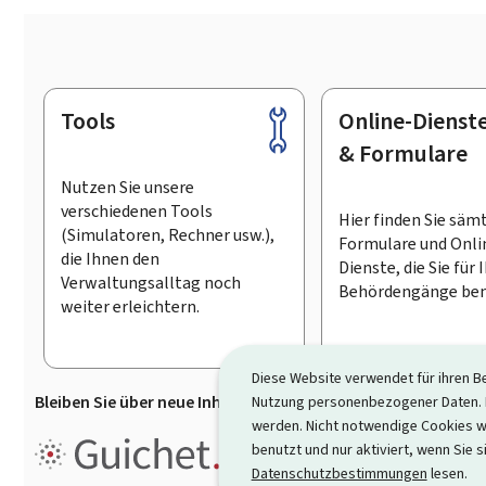
Tools
Online-Dienst
Footer
& Formulare
Nutzen Sie unsere
verschiedenen Tools
Hier finden Sie säm
(Simulatoren, Rechner usw.),
Formulare und Onli
die Ihnen den
Dienste, die Sie für 
Verwaltungsalltag noch
Behördengänge ben
weiter erleichtern.
Diese Website verwendet für ihren B
Bleiben Sie über neue Inhalte auf Guichet.lu informiert
D
Nutzung personenbezogener Daten. D
werden. Nicht notwendige Cookies w
Guichet.lu ist ein
Informationsp
benutzt und nur aktiviert, wenn Sie s
Informationen, Behördengängen
Datenschutzbestimmungen
lesen.