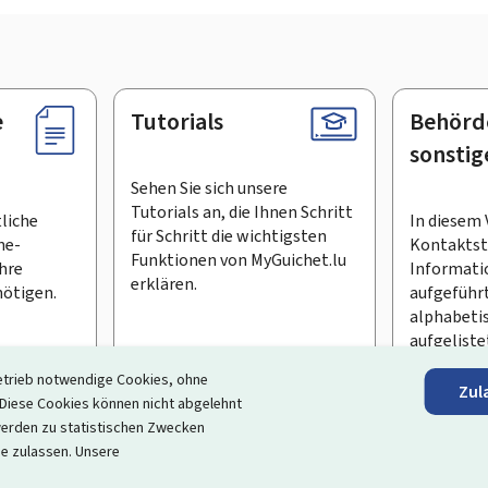
e
Tutorials
Behörd
sonstig
Sehen Sie sich unsere
Tutorials an, die Ihnen Schritt
tliche
In diesem 
für Schritt die wichtigsten
ne-
Kontaktste
Funktionen von MyGuichet.lu
Ihre
Informati
erklären.
ötigen.
aufgeführt
alphabeti
aufgeliste
etrieb notwendige Cookies, ohne
Zul
en Newsletter abonnieren
iese Cookies können nicht abgelehnt
erden zu statistischen Zwecken
ortal, das Ihre Interaktion mit dem Staat vereinfacht
. Es gew
ie zulassen. Unsere
 und Dienstleistungen, die von den Behörden und sonstigen öff