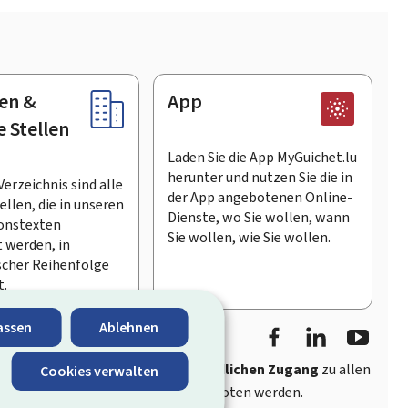
en &
App
e Stellen
Laden Sie die App MyGuichet.lu
herunter und nutzen Sie die in
Verzeichnis sind alle
der App angebotenen Online-
llen, die in unseren
Dienste, wo Sie wollen, wann
onstexten
Sie wollen, wie Sie wollen.
 werden, in
scher Reihenfolge
t.
Facebook
LinkedIn
Youtu
assen
Ablehnen
ährt
schnellen und benutzerfreundlichen Zugang
zu allen
Cookies verwalten
entlichen Stellen Luxemburgs angeboten werden.