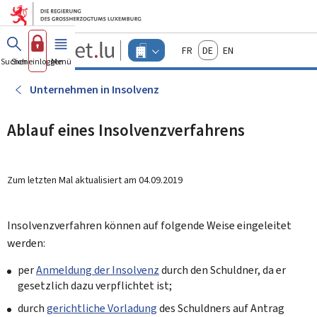
Zum Hauptmenü
Zum Inhalt
Guichet.lu
Français
Deutsch
English
Changer
Suchen
Sich einloggen
Menü
Haupt-
-
d'espace
Unternehmen
-
Unternehmen in Insolvenz
Menu
unternehmen
actif
Ablauf eines Insolvenzverfahrens
Zum letzten Mal aktualisiert am
04.09.2019
Insolvenzverfahren können auf folgende Weise eingeleitet
werden:
per
Anmeldung der Insolvenz
durch den Schuldner, da er
gesetzlich dazu verpflichtet ist;
durch
gerichtliche Vorladung
des Schuldners auf Antrag